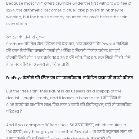
Because most “VIP” offers crumble under the first withdrawal fee of
₹1 234, the arithmetic becomes a cruel joke; players think they’re
winning, but the house already counted the profit before the spin
even starts.
स्लॉट्स की तेज़ी से तुलना
Starburst की तेज़ रील‑स्पिन्स को देख कर, आप समझेंगे कि Revolut केसिनो
की कम‑डिपॉजिट प्रणाली उतनी ही अस्थिर है जितनी गोंजोज़ क्वेस्ट का हाई
वोलाटिलिटी मोड; 7 बार बर्नर पर 0.25 % की जीत, फिर 0 % तक गिरते‑गिरते, जैसे
ही आपका बैलेंस 10 रुपये से नीचे आता है।
EcoPayz कैसीनो फ्री स्पिन का ठंडा वास्तविकता: मार्केटिंग झंझट की सच्ची कीमत
But the “free spin” they flaunt is as useless as a lollipop at the
dentist – bright, empty, and it leaves a bitter taste. 1 फ्री स्पिन में
0.05 रुपये का संभावित लाभ, फिर तुरंत 0 रुपये की रिवॉल्यूशन, यही तो वास्तविक
परिदृश्य है।
And if you compare 888casino’s 50 रुपये बोनस, which requires a
100 रुपये playthrough, you’ll see that Revolut’s 15 रुपये न्यूनतम जमा, जो
2 गुना करने की शर्त रखता है, effectively demands ₹30 रुपये की