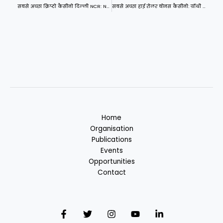
सबसे अच्छा क्रिप्टो कैसीनो दिल्ली NCR: No‑Nonsense Review of the Real Money Machines
सबसे अच्छा हाई रोलर बोनस कैसीनो: ग्रॉथी फैंटसीज़ को उखाड़ फेंकते हुए
Home
Organisation
Publications
Events
Opportunities
Contact