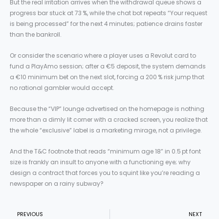
But the real irritation arrives when the withdrawal queue shows a
progress bar stuck at 73 %, while the chat bot repeats “Your request
is being processed” for the next 4 minutes; patience drains faster
than the bankroll.
Or consider the scenario where a player uses a Revolut card to
fund a PlayAmo session; after a €5 deposit, the system demands
a €10 minimum bet on the next slot, forcing a 200 % risk jump that
no rational gambler would accept.
Because the “VIP” lounge advertised on the homepage is nothing
more than a dimly lit corner with a cracked screen, you realize that
the whole “exclusive” label is a marketing mirage, not a privilege.
And the T&C footnote that reads “minimum age 18” in 0.5 pt font
size is frankly an insult to anyone with a functioning eye; why
design a contract that forces you to squint like you’re reading a
newspaper on a rainy subway?
Prev
N
PREVIOUS
NEXT