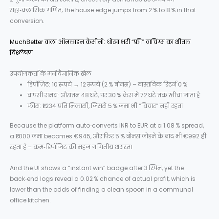
सट्टा‑क्लासिक गणित; the house edge jumps from 2 % to 8 % in that
conversion.
MuchBetter वाला ऑनलाइन कैसीनो: धोखा भरी “फ्री” वाचिंग्स का शीतल
विश्लेषण
उपयोगकर्ता के मनोवैज्ञानिक खेल
डिपॉज़िट: 10 रुपये → 12 रुपये (2 % बोनस) – वास्तविक रिटर्न 0 %
वापसी समय: औसतन 48 घंटे, पर 30 % केस में 72 घंटे तक खींचा जाता है
फ़ीस: ₹1 234 प्रति निकासी, जिससे 5 % जमा भी “विचार” नहीं रहता
Because the platform auto‑converts INR to EUR at a 1.08 % spread,
a ₹1 000 जमा becomes €945, और फिर 5 % बोनस जोड़ने के बाद भी €992 ही
रहता है – कम‑डिपॉजिट की महज गणितीय शरारत।
And the UI shows a “instant win” badge after 3 स्पिन, yet the
back‑end logs reveal a 0.02 % chance of actual profit, which is
lower than the odds of finding a clean spoon in a communal
office kitchen.