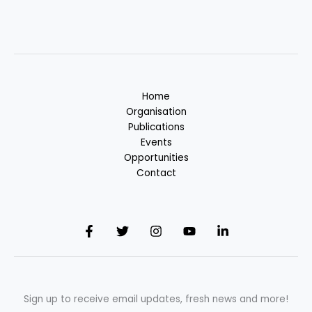
Home
Organisation
Publications
Events
Opportunities
Contact
Sign up to receive email updates, fresh news and more!