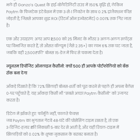
भले ही Gonzo’s Quest के हाई‑वोलैटिलिटी राउंड में 150% वृद्धि हो, लेकिन
Paytm के फिनटेक इंटेग्रेशन में एक 3‑से‑1 लिवरेज के साथ 0.2% ट्रांज़ैक्शन फीस
जोड़ती है, जिससे आपका शुद्ध ROI (रिटर्न ऑन इन्वेस्टमेंट) 0.001% तक गिर जाता
है।
एक और उदाहरण: अगर आप ₹2,500 को 25 मिनट के भीतर 3 अलग‑अलग स्लॉट्स
पर विभाजित करते हैं, तो औसत वॉल्यूम (जैसे 2.35×) का लाभ 6% तक घट जाता है,
जबकि वही 2,500₹ “फ्री” बोनस 15‑डेज़ में फिर से चकमा देता है।
न्यूनतम डिपॉजिट ऑनलाइन कैसीनो: क्यों ₹500 ही आपके पोर्टफोलियो को बँक
रॉक बना देगा
आँकड़े दिखाते हैं कि 72% खिलाड़ी बोनस‑शर्तों को पूरा करने से पहले ही अपना बैलेंस
0‑पर पहुँचाते हैं; यह आँकड़ा किसी भी “सबसे अच्छा Paytm कैसीनो” को उजागर
करता है।
डिटेल में झाँकते हुए: फॉर्मूले नहीं, फालते फेक्स
जब Paytm का भुगतान गेटवे 48‑घंटे की प्रोसेसिंग टाइम रखता है, तो एक
3‑डिजिट‑हज़ार ₹ की निकासी 5‑बार देर से आती है, और यही रियल‑टाइम में
खिलाड़ियों को 0.02% के शुष्क नुकसान के बराबर बनाता है।