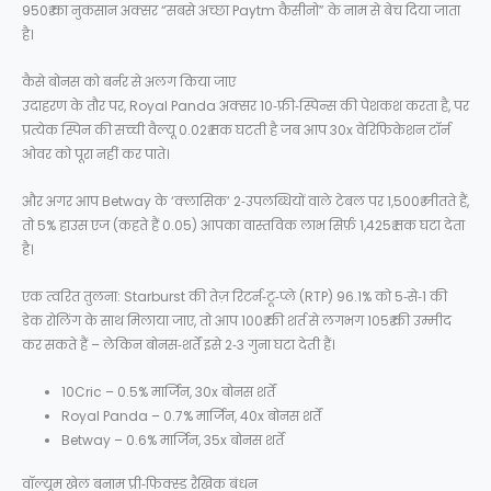
950₹ का नुकसान अक्सर “सबसे अच्छा Paytm कैसीनो” के नाम से बेच दिया जाता
है।
कैसे बोनस को बर्नर से अलग किया जाए
उदाहरण के तौर पर, Royal Panda अक्सर 10‑फ्री‑स्पिन्स की पेशकश करता है, पर
प्रत्येक स्पिन की सच्ची वैल्यू 0.02₹ तक घटती है जब आप 30x वेरिफिकेशन टॉर्न
ओवर को पूरा नहीं कर पाते।
और अगर आप Betway के ‘क्लासिक’ 2‑उपलब्धियों वाले टेबल पर 1,500₹ जीतते हैं,
तो 5% हाउस एज (कहते हैं 0.05) आपका वास्तविक लाभ सिर्फ़ 1,425₹ तक घटा देता
है।
एक त्वरित तुलना: Starburst की तेज़ रिटर्न‑टू‑प्ले (RTP) 96.1% को 5‑से‑1 की
डेक रोलिंग के साथ मिलाया जाए, तो आप 100₹ की शर्त से लगभग 105₹ की उम्मीद
कर सकते हैं – लेकिन बोनस‑शर्तें इसे 2‑3 गुना घटा देती हैं।
10Cric – 0.5% मार्जिन, 30x बोनस शर्तें
Royal Panda – 0.7% मार्जिन, 40x बोनस शर्तें
Betway – 0.6% मार्जिन, 35x बोनस शर्तें
वॉल्यूम खेल बनाम प्री‑फिक्स्ड रैखिक बंधन