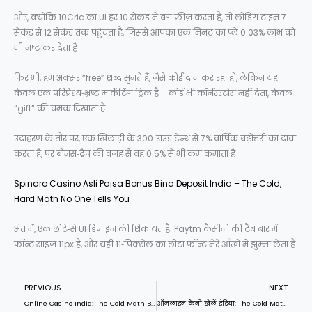
और, क्योंकि 10Cric का UI हर 10 सेकंड में बग फ्रीज़ करता है, तो लोडिंग टाइम 7
सेकंड से 12 सेकंड तक पहुंचता है, जिससे आपका एक मिनट का प्ले 0.03% लाभ को
भी नष्ट कर देता है।
फिर भी, हम अक्सर “free” शब्द सुनते हैं, जैसे कोई दान कर रहा हो, लेकिन यह
केवल एक परिप्रेक्ष्य‑भ्रष्ट मार्केटिंग ट्रिक है – कोई भी कॉर्नरस्टोर्स नहीं देता, केवल
“gift” की चमक दिखाता है।
उदाहरण के तौर पर, एक खिलाड़ी के 300‑राउंड टेन्थ से 7% वार्षिक बढ़ोत्तरी का दावा
करता है, पर बोनस‑ट्रैप की वजह से वह 0.5% से भी कम कमाता है।
Spinaro Casino Asli Paisa Bonus Bina Deposit India – The Cold,
Hard Math No One Tells You
अंत में, एक छोटे‑से UI डिजाइन की शिकायत है: Paytm कैसीनो की टैब बार में
फॉन्ट साइज 11px है, और यही 11‑पिक्सेल का छोटा फॉन्ट मेरे आँखों में झुम्मा लेता है।
Prev
N
PREVIOUS
NEXT
Online Casino India: The Cold Math Behind Every Spin
ऑनलाइन केनो खेलें इंडिया: The Cold Math Behind the Glitter