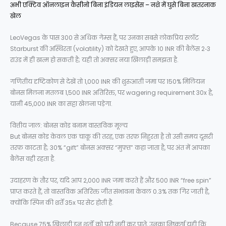
अभी एक्टिव ऑनलाइन कैसीनो बिना इंडियन लाइसेंस – नशे में घुसे बिना खतरनाक
खेल
LeoVegas के पास 300 से अधिक गेम्स हैं, पर उनका सबसे लोकप्रिय स्लॉट
Starburst की अस्थिरता (volatility) को देखते हुए, आपके 10 INR की बैलेंस 2‑3
राउंड में ही खत्म हो सकती है; यही तो अक्सर नया खिलाड़ी समझता है.
गणितीय दृष्टिकोण से देखें तो 1,000 INR की शुरुआती जमा पर 150% मिलियन
बोनस मिलना मतलब 1,500 INR अतिरिक्त, पर wagering requirement 30x है,
यानी 45,000 INR का सट्टा खेलना पड़ेगा.
वित्तीय जाल: बोनस कोड बनाम वास्तविक मूल्य
But बोनस कोड केवल एक चाकू की तरह, एक तरफ़ निहुरता है तो उसी समय दूसरी
तरफ़ काटता है; 30% “gift” बोनस अक्सर “मुफ़्त” कहा जाता है, पर अंत में आपका
बैलेंस वही रहता है.
उदाहरण के तौर पर, यदि आप 2,000 INR जमा करते हैं और 500 INR “free spin”
प्राप्त करते हैं, तो वास्तविक अतिरिक्त जीत संभावना केवल 0.3% तक गिर जाती है,
क्योंकि स्पिन की शर्तें 35x पर सेट होती हैं.
Because 75% खिलाड़ी इन शर्तों को पूरी नहीं कर पाते, उनका निष्कर्ष यही कि