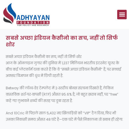
Skip
to
M
content
सबसे अच्छा इंडियन कैसीनो का सच, नहीं तो सिर्फ
शोर
सबसे अच्छा इंडियन कैसीनो का सच, नहीं तो सिर्फ शोर
आज के ऑनलाइन जुगार की दुनिया में 1,237 मिलियन भारतीय इंटरनेट यूज़र के
बीच कई प्लेटफ़ॉर्म दावा करते हैं कि वे “सबसे अच्छा इंडियन कैसीनो” हैं, पर सच्चाई
अक्सर विज्ञापन की धुंध में छिपी रहती है.
Betway की लॉन्च‑डेड टेम्पलेट में 2‑स्तरीय बोनस संरचना दिखाते हैं, लेकिन
वास्तविक शर्त‑पर‑वापसी (RTP) औसत 95.6% है, जो बहुत ख़राब नहीं, पर “free”
कहे गए लुभावने शब्दों की सतह पर डूबा रहता है.
And 10Cric ने पिछले साल 5,432 नए खिलाड़ियों को “VIP” टैग दिया, फिर भी
उनका निकासी समय औसत 48 घंटे है—एक घंटे में पैसे निकालना तो ख्वाब ही रहेगा.