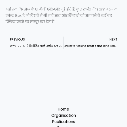
यहाँ तक कि खेल के UI में भी छोटे‑छोटे मुद्दे होते हैं; कुछ स्लॉट में “spin” बटन का
फ़ॉन्ट 9 px है, जो दिखने में भी नहीं आता और खिलाड़ी को अनजाने में कई बार
क्लिक करने पर मजबूर कर देता है.
Prev
N
PREVIOUS
NEXT
Why 100 रुपये डिपॉजिट वाले स्लॉट Are Just a Marketing Gimmick
khelostar casino muft spins bina registration turant – the illusion of ‘free’ dismantled
Home
Organisation
Publications