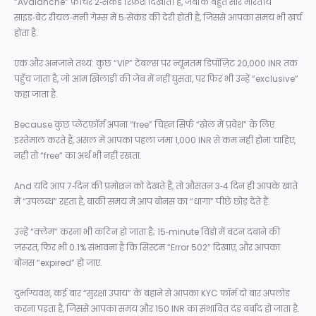
“Avalanche” फ़ीचर 2‑सेकंड रिफ्रेश दिखाती है, जबकि बहुत सारे भारतीय
साइड‑बेट रीयल‑मनी गेम्स में 5‑सेकंड की देरी होती है, जिससे आपका समय भी खर्च
होता है.
एक और अनजाने तथ्य: कुछ “VIP” टेबल्स पर न्यूनतम डिपॉज़िट 20,000 INR तक
पहुँच जाता है, जो आम खिलाड़ी की जेब में नहीं घुसता, पर फिर भी उन्हें “exclusive”
कहा जाता है.
Because कुछ प्लेटफ़ॉर्म अपना “free” चिह्न सिर्फ “खेल में प्रवेश” के लिए
इस्तेमाल करते हैं, असल में आपका पहला जमा 1,000 INR से कम नहीं होना चाहिए,
नहीं तो “free” का अर्थ भी नहीं रखता.
And यदि आप 7‑दिन की प्रमोशन को देखते हैं, तो औसतन 3‑4 दिन ही आपके खाते
में “उपलब्ध” रहता है, बाकी समय में आप बोनस का “धागा” पीछे छोड़ देते हैं.
उन्हें “क्लेम” करना भी कठिन हो जाता है; 15‑minute विंडो में बटन दबाने की
ज़रूरत, फिर भी 0.1% संभावना है कि सिस्टम “Error 502” दिखाए, और आपका
बोनस “expired” हो जाए.
दुर्भाग्यवश, कई बार “सुरक्षा उपाय” के बहाने से आपका KYC फॉर्म दो बार अपलोड
करना पड़ता है, जिससे आपका समय और 150 INR का संभावित दंड बर्बाद हो जाता है.