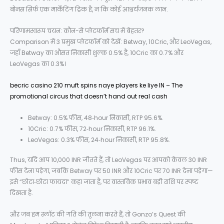
बोनस सिर्फ एक मार्केटिंग ट्रिक है, न कि कोई आश्चर्यजनक लाभ.
परिणामस्वरूप चयन: कौन-से प्लेटफ़ॉर्म सच में बेहतर?
Comparison में 3 प्रमुख प्लेटफ़ॉर्म को देखें: Betway, 10Cric, और LeoVegas,
जहाँ Betway का औसत निकासी शुल्क 0.5% है, 10Cric का 0.7% और
LeoVegas का 0.3%।
becric casino 210 muft spins naye players ke liye IN – The
promotional circus that doesn’t hand out real cash
Betway: 0.5% फीस, 48‑hour निकासी, RTP 95.6%.
10Cric: 0.7% फीस, 72‑hour निकासी, RTP 96.1%.
LeoVegas: 0.3% फीस, 24‑hour निकासी, RTP 95.8%.
Thus, यदि आप 10,000 INR जीतते हैं, तो LeoVegas पर आपको केवल 30 INR
फीस देना पड़ेगा, जबकि Betway पर 50 INR और 10Cric पर 70 INR देना पड़ेगा—
इसे “छोटा‑छोटा फायदा” कहा जाता है, पर वास्तविक प्रभाव बड़ी राशि पर स्पष्ट
दिखता है.
और जब हम स्लॉट की गति की तुलना करते हैं, तो Gonzo’s Quest की