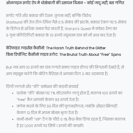
ऑनलाइन स्लॉट ऐप में धोखेबाज़ी की रसायन विज्ञान – कोई जादू नहीं, बस गणित
स्लॉट गति और बकारा की टेंशन: तुलना नहीं, बल्कि विरोध
Starburst की तेज़ रील‑स्पिन जैसे 0.5‑सेकंड की झटके, बकारा टेबल पर 5‑सेकंड
के डिलेज़ से अधिक तनाव पैदा करती है; Gonzo’s Quest में क्वेस्ट‑रैम्प का
3‑गुना वॉलैटिलिटी बकारा के 10 रुपये न्यूनतम दांव को भी अंधा कर देता है।
वेरिफाइड लाइसेंस कैसीनो: The Harsh Truth Behind the Glitter
बिना डिपॉजिट कैसीनो लाइव रूलेट: The Brutal Truth About “Free” Spins
But जब आप 10 रुपये का दांव लगाते समय लाइव डीलर की निगरानी देखते हैं, तो
आप महसूस करेंगे कि बोरिंग वैरिएंस ने आपका दिल 2‑बार धड़काया है।
छिपी लागतों और “फ्री” प्रमोशन की कड़वी सच्चाई
प्रत्येक “फ्री” बोनस पर 7% वॉटरफॉल लागू होता है, मतलब 100 रुपये का
“free” बैज आपको केवल 93 रुपये देता है।
क्लेम करने के लिए 30‑दिन की घुलनशीलता, जबकि औसत खिलाड़ी
केवल 12‑दिन में अपना बोनस भुला देता है।
कभी‑कभी “VIP” टैग के पीछे 0.1% कैश‑बैक छिपा रहता है, जिसका मतलब
है हर 1,000 रुपये पर सिर्फ 1 रुपये की वापसी।