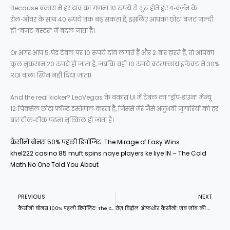
Because बकारा में हर दांव का गणना 10 रुपये से शुरू होते हुए 4‑वर्ज़न के
रोल‑ओवर के साथ 40 रुपये तक बढ़ सकता है, इसलिए आपका छोटा बजट जल्दी
ही “बजट‑बस्टर” में बदल जाता है।
Or अगर आप 5‑पेड टेबल पर 10 रुपये दांव लगाते हैं और 2‑बार हारते हैं, तो आपका
कुल नुकसान 20 रुपये हो जाता है, जबकि वही 10 रुपये बटरफ्लाय इफेक्ट में 30%
ROI वाला स्पिन नहीं दिया जाता।
And the real kicker? LeoVegas के बकारा UI में टेबल का “ड्रॉप‑डाउन” मेन्यू
12‑पिक्सेल छोटा फॉन्ट इस्तेमाल करता है, जिससे मेरे जैसे अनुभवी जुगारियों को हर
बार ठीक‑ठीक पढ़ना मुश्किल हो जाता है।
कैसीनो बोनस 50% पहली डिपॉजिट: The Mirage of Easy Wins
khel222 casino 85 muft spins naye players ke liye IN – The Cold
Math No One Told You About
Prev
N
PREVIOUS
NEXT
कैसीनो बोनस 100% पहली डिपॉजिट: The cold math no one pats you on the back for
तेज़ विड्रॉल ऑफशोर कैसीनो: जब जॉब की तरह ही बोरिंग और धीमी हो जाती है