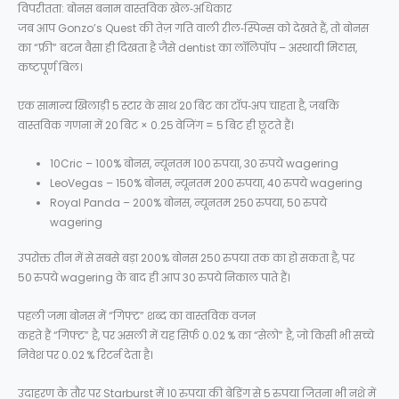
विपरीतता: बोनस बनाम वास्तविक खेल‑अधिकार
जब आप Gonzo’s Quest की तेज़ गति वाली रील‑स्पिन्स को देखते हैं, तो बोनस
का “फ्री” बटन वैसा ही दिखता है जैसे dentist का लॉलिपॉप – अस्थायी मिठास,
कष्टपूर्ण बिल।
एक सामान्य खिलाड़ी 5 स्टार के साथ 20 बिट का टॉप‑अप चाहता है, जबकि
वास्तविक गणना में 20 बिट × 0.25 वेजिंग = 5 बिट ही छूटते हैं।
10Cric – 100% बोनस, न्यूनतम 100 रुपया, 30 रुपये wagering
LeoVegas – 150% बोनस, न्यूनतम 200 रुपया, 40 रुपये wagering
Royal Panda – 200% बोनस, न्यूनतम 250 रुपया, 50 रुपये
wagering
उपरोक्त तीन में से सबसे बड़ा 200% बोनस 250 रुपया तक का हो सकता है, पर
50 रुपये wagering के बाद ही आप 30 रुपये निकाल पाते हैं।
पहली जमा बोनस में “गिफ्ट” शब्द का वास्तविक वजन
कहते हैं “गिफ्ट” है, पर असली में यह सिर्फ 0.02 % का “सेलो” है, जो किसी भी सच्चे
निवेश पर 0.02 % रिटर्न देता है।
उदाहरण के तौर पर Starburst में 10 रुपया की बेडिंग से 5 रुपया जितना भी नशे में