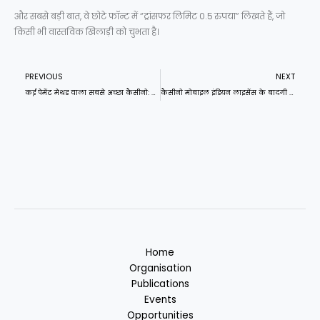
और सबसे बड़ी बात, वे छोटे फॉन्ट में “ट्रांसफर लिमिट 0.5 रुपया” लिखते हैं, जो
किसी भी वास्तविक खिलाड़ी को चुभता है।
Prev
N
PREVIOUS
NEXT
कई पेमेंट मेथड वाला सबसे अच्छा कैसीनो: जब असली गणित को एंट्री फ़ी से उलझा दिया जाता है
कैसीनो मोबाइल इंडियन लाइसेंस के बादगी सच्चाई
Home
Organisation
Publications
Events
Opportunities