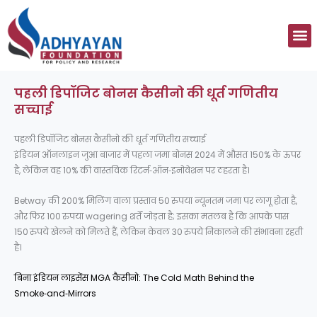
Skip
to
M
content
पहली डिपॉजिट बोनस कैसीनो की धूर्त गणितीय
सच्चाई
पहली डिपॉजिट बोनस कैसीनो की धूर्त गणितीय सच्चाई
इंडियन ऑनलाइन जुआ बाजार में पहला जमा बोनस 2024 में औसत 150% के ऊपर
है, लेकिन वह 10% की वास्तविक रिटर्न‑ऑन‑इनोवेशन पर ठहरता है।
Betway की 200% मिलिंग वाला प्रस्ताव 50 रुपया न्यूनतम जमा पर लागू होता है,
और फिर 100 रुपया wagering शर्तें जोड़ता है; इसका मतलब है कि आपके पास
150 रुपये खेलने को मिलते हैं, लेकिन केवल 30 रुपये निकालने की संभावना रहती
है।
बिना इंडियन लाइसेंस MGA कैसीनो: The Cold Math Behind the
Smoke‑and‑Mirrors