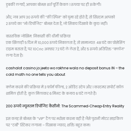
डुबकी लगाएँ, आपका बोनस शर्त पूर्ति केवल 1 रुपया पर ही रुकेगी।
और, जब आप 30 रुपये की “फ्री स्पिन” को घुमा रहे होते हैं, तो सिस्टम आपको
2 रुपये का “नो‑डिपॉजिट” बोनस देता है, जो सिवाय दिखावे के कुछ नहीं।
वास्तविक जोखिम: निकासी की धीमी प्रक्रिया
एक खिलाड़ी 5 दिन में 10,000 रुपये निकालता है, तो सामान्यतः 48 घंटे का प्रोसेसिंग
टाइम बताता है, पर 10Cric अक्सर 72 घंटे ले लेता है, और 5 रुपये अतिरिक्त “क्लॉज”
लगा देता है।
cashalot casino jo jeeto wo rakhne wala no deposit bonus IN – the
cold math no one tells you about
क्लेम करने की प्रक्रिया में 3 फ़ॉर्म फील्ड, 2 ऑडिट स्टेप और 1 कस्टमर सपोर्ट कॉल
शामिल होती है; कुल मिलाकर 6 मिनट के बजाय 6 घंटे लगते हैं।
200 रुपये न्यूनतम डिपॉजिट कैसीनो: The Scammed‑Cheap‑Entry Reality
इस वजह से बोनस के “VIP” टैग पर भरोसा करना वही है जैसे पुरानी मोटर साइकिल
पर “टर्बो” स्टिकर लगाना – दिखावा ज्यादा, शक्ति बहुत कम।