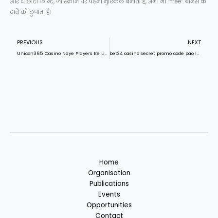
और ये छोटा फॉन्ट, जो स्क्रीन पर पढ़ना मुश्किल बनाता है, अभी भी “free” बोनस के
दावे को छुपाता है।
Prev
N
PREVIOUS
NEXT
Unicon365 Casino Naye Players Ke Liye Bonus Bina Deposit IN: The Cold Math Behind the Flashy Claim
bet24 casino secret promo code pao India exposed: why the “gift” is just a math trick
Home
Organisation
Publications
Events
Opportunities
Contact