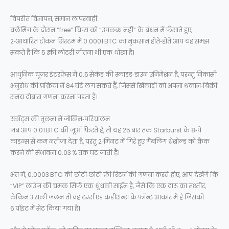
विपरीत विज्ञापन, समान लापरवाही
क्लेमिंग के दौरान “free” चिप्स को “उपलब्ध नहीं” के बंधन में फँसाते हुए,
2‑आधारित टोकन सिस्टम में 0.0001 BTC का नुकसान होते‑होते आप यह समझ
सकते हैं कि 5 ₹ की लोटरी जीतना भी एक धोखा है।
आधुनिक यूज़र इंटरफ़ेस में 0.5 सेकंड की स्लाइड‑डाउन एनिमेशन है, परन्तु निकासी
अनुरोध की प्रक्रिया में 84 घंटे लग सकते हैं, जिससे खिलाड़ी को अपना थकान‑बिक्री
समय दोबारा गणना करना पड़ता है।
स्लॉट्स की तुलना में जोखिम‑परिचालन
जब आप 0.01 BTC की जूआँ फिरते हैं, तो यह 25 बार तक Starburst के 8‑पे
लाइन्स से कम नतीजा देता है, परंतु 2‑मिनट में गिरे हुए गैंबलिंग थ्रेशोल्ड को क्रैक
करने की संभावना 0.03 % तक घट जाती है।
अंत में, 0.0003 BTC की छोटी‑छोटी फ्री रिटर्न की गणना करते‑होए, आप देखेंगे कि
“VIP” लाउंज की चमक सिर्फ एक धुंधली साईन है, जैसे कि एक दारू का तश्तीर,
लेकिन असली जलन तो वह टर्म्स एंड कंडीशन्स के फॉन्ट आकार में है जिसको
6 पॉइंट में सेट किया गया है।