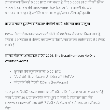
एक सामान्य खिलाड़ी 0.005 BTC जमा करता है, फिर 0.0008 BTC की फ्री स्पिन
जीतता है; यह 16 % की आश्चर्यजनक रिटर्न दिखाता है, पर असली नेट‑लॉस
0.0042 BTC रहता है, क्योंकि 0.001 BTC ट्रांज़ैक्शन फीस नहीं हटती।
तड़के से फँसते हुए तेज़ रजिस्ट्रेशन कैसीनो साइटें: धोखे का नया फ़ॉर्मूला
10Cric के “क्लेम‑अवर‑एक‑आवर्स” प्रोमो को 60 सेकंड में समाप्त किया जाता है,
जिससे 12 ऑपरेशन में 1 मिनट का इंतजार होता है, जबकि एक नॉर्मल राउंड में 7 सेकंड
लगते हैं।
लीगल कैसीनो ऑनलाइन इंडिया 2026: The Brutal Numbers No One
Wants to Admit
भुगतान की न्यूनतम सीमा: 0.001 BTC
जितने की औसत संख्या: 3 फ्री स्पिन प्रति डिपॉज़िट
प्लेटफ़ॉर्म की लेटेंसी: 120 ms (LeoVegas)
अगर हम 15 डिपॉज़िट पर 0.001 BTC की फीस जोड़ें तो सुम 0.015 BTC का खर्च हो
जाता है, यानी 30 % की संभावित जीत धूसर हो जाती है, ठीक उसी तरह जैसे
Gonzo’s Quest की उच्च‑वोलैटिलिटी वाले बोनस राउंड में अचानक शर्त घटाने
जैसा।