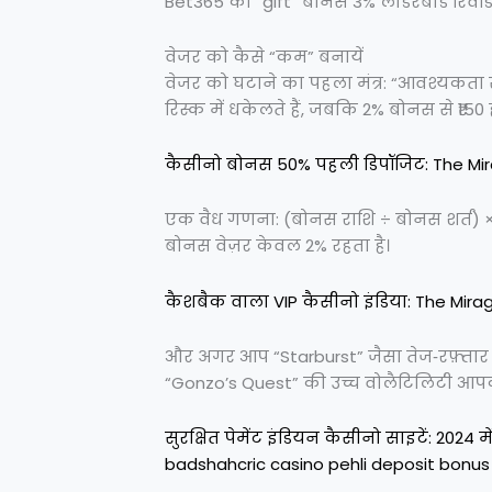
Bet365 का “gift” बोनस 3% लीडरबोर्ड रिवॉर्ड 
वेजर को कैसे “कम” बनायें
वेजर को घटाने का पहला मंत्र: “आवश्यकता स
रिस्क में धकेलते हैं, जबकि 2% बोनस से ₹15
कैसीनो बोनस 50% पहली डिपॉजिट: The Mir
एक वैध गणना: (बोनस राशि ÷ बोनस शर्त) × 1
बोनस वेज़र केवल 2% रहता है।
कैशबैक वाला VIP कैसीनो इंडिया: The Mirag
और अगर आप “Starburst” जैसा तेज‑रफ़्तार स
“Gonzo’s Quest” की उच्च वोलैटिलिटी आपक
सुरक्षित पेमेंट इंडियन कैसीनो साइटें: 2024 
badshahcric casino pehli deposit bonus 