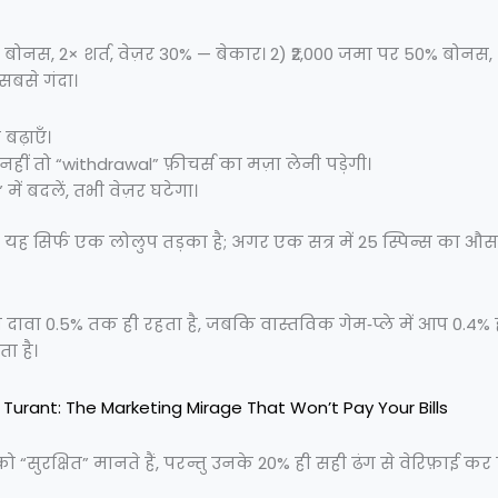
% बोनस, 2× शर्त, वेज़र 30% — बेकार। 2) ₹2,000 जमा पर 50% बोनस, 5×
सबसे गंदा।
बढ़ाएँ।
हीं तो “withdrawal” फ़ीचर्स का मज़ा लेनी पड़ेगी।
ं बदलें, तभी वेज़र घटेगा।
, यह सिर्फ एक लोलुप तड़का है; अगर एक सत्र में 25 स्पिन्स का औस
ा 0.5% तक ही रहता है, जबकि वास्तविक गेम‑प्ले में आप 0.4% ही ह
ा है।
 Turant: The Marketing Mirage That Won’t Pay Your Bills
ुरक्षित” मानते हैं, परन्तु उनके 20% ही सही ढंग से वेरिफ़ाई कर पा