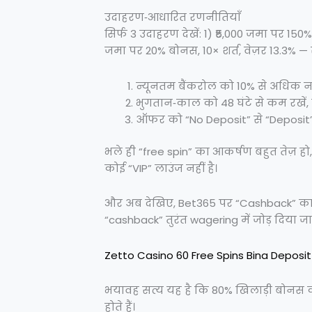
उदाहरण‑आधारित रणनीतियाँ
सिर्फ 3 उदाहरण देखें: 1) ₹5,000 जमा पर 150
जमा पर 20% बोनस, 10× शर्त, वेज़र 13.3% — 
न्यूनतम बैंकरोल को 10% से अधिक न 
भुगतान‑काल को 48 घंटे से कम रखें, न
ऑफर को “No Deposit” से “Deposit” मे
भले ही “free spin” का आकर्षण बहुत तेज़ हो
कोई “VIP” लाउंज नहीं है।
और अब देखिए, Bet365 पर “Cashback” का दाव
“cashback” तुरंत wagering में जोड़ दिया जात
Zetto Casino 60 Free Spins Bina Deposit
भयावह सत्य यह है कि 80% खिलाड़ी बोनस को “स
होते हैं।