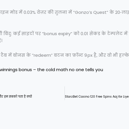
न मोड में 0.03% वेज़र की तुलना में “Gonzo’s Quest” के 20‑लाइन
िंदु: कई साइटों पर “bonus expiry” को 0.01 सेकंड के टेम्पलेट म
ै।
 टैब में बोनस के “redeem” बटन का फ़ॉन्ट 9 px है, और वो भी हल्के ग्
winnings bonus – the cold math no one tells you
और हम सबको पता है क्यों