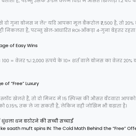
बताता है, परन्तु उसके 3‑डेज़ क्लेम विंडो में औसत खिलाड़ी 1.2 घंटे
े दो गुना बोनस न लें।” यदि आपका मूल बैंकरोल ₹7,500 है, तो 20%
0 ही निकलता है, परन्तु खेल‑आधारित ROI‑आँकड़ा 4‑गुना बेहतर रहता 
age of Easy Wins
00 = वेज़र %। 2,000 रुपये के 10× शर्त वाले बोनस का वेज़र 20% 
e of “Free” Luxury
्लॉट खेलते हैं, तो दो मिनट में 15 स्पिन्स की औसत बँटवारा आपको
ो 0.15% तक ले जा सकती है, लेकिन वही जोखिम भी बढ़ाता है।
में धुंधला धन बटोरने की सच्ची सच्चाई
ke saath muft spins IN: The Cold Math Behind the “Free” Off