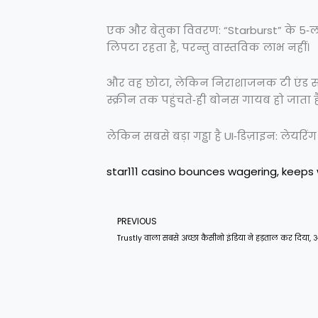
एक और बेतुका विवरण: “Starburst” के 5‑लाइ
लिपटा रहता है, परन्तु वास्तविक लाभ नहीं।
और वह छोटा, लेकिन निराशाजनक टी एंड सी ब
स्क्रीन तक पहुंचते‑ही बोनस गायब हो जाता ह
लेकिन सबसे बड़ा गड्ढा है UI‑डिज़ाइन: लेयरिंग
star111 casino bounces wagering, keeps 
Prev
PREVIOUS
Trustly वाला सबसे अच्छा कैसीनो इंडिया ने हड़ताल कर दिया, 